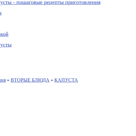
пусты - пошаговые рецепты приготовления
а
шкой
пусты
ния
»
ВТОРЫЕ БЛЮДА
»
КАПУСТА